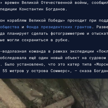
» времен Великой Отечественной войны, сообщи
педиции Константин Богданов.
лон кораблям Великой Победы» проходит при по
общества
и
Фонда президентских грантов
. Разв
да планирует сделать фотограмметрию и отыска
ые могли сохраниться в рубке.
-водолазная команда в рамках экспедиции «Пок
обследовала ещё один новый объект на судовом
. Было установлено, что это катер типа «Морс
 55 метров у острова Соммерс», — сказа Богда