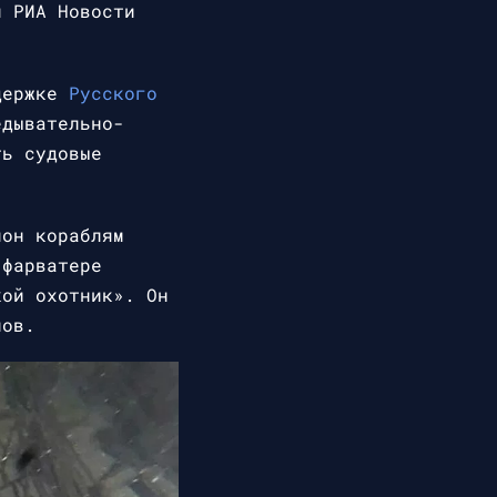
л РИА Новости
ддержке
Русского
едывательно-
ть судовые
лон кораблям
 фарватере
кой охотник». Он
нов.