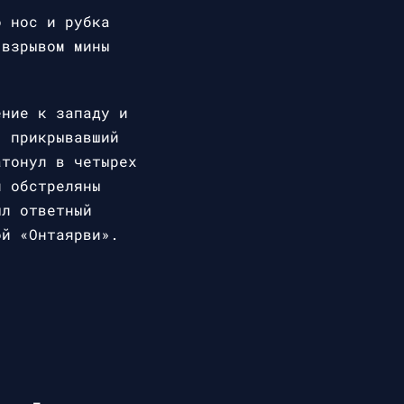
о нос и рубка
 взрывом мины
ение к западу и
, прикрывавший
атонул в четырех
и обстреляны
ыл ответный
ой «Онтаярви».