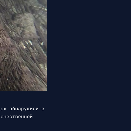
ды» обнаружили в
течественной